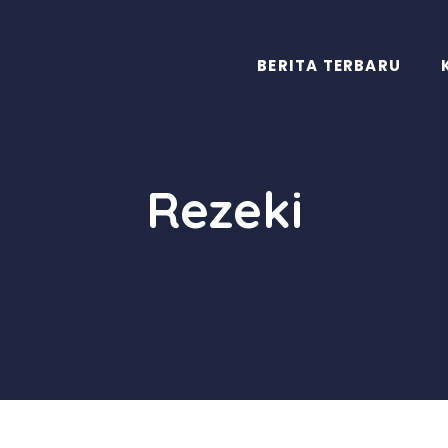
BERITA TERBARU
Rezeki