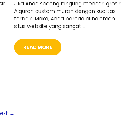
ir
Jika Anda sedang bingung mencari grosir
s
Alquran custom murah dengan kualitas
terbaik. Maka, Anda berada di halaman
situs website yang sangat …
READ MORE
ext
→