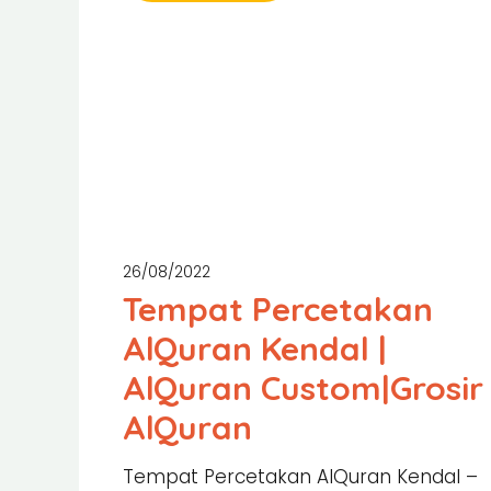
26/08/2022
Tempat Percetakan
AlQuran Kendal |
AlQuran Custom|Grosir
AlQuran
Tempat Percetakan AlQuran Kendal –