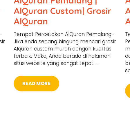
AlQuran Pemalang |
A
r
AlQuran Custom| Grosir
A
AlQuran
A
–
Tempat Percetakan AlQuran Pemalang–
T
ir
Jika Anda sedang bingung mencari grosir
P
s
Alquran custom murah dengan kualitas
m
terbaik. Maka, Anda berada di halaman
d
situs website yang sangat tepat. …
b
sa
READ MORE