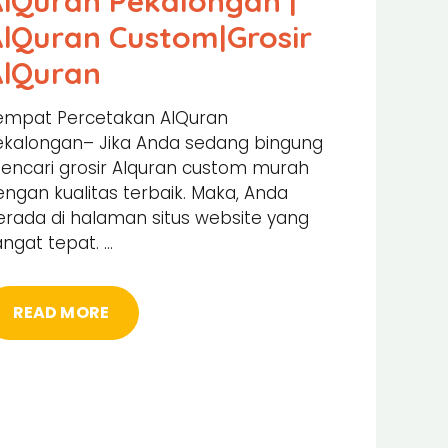
lQuran Pekalongan |
lQuran Custom|Grosir
lQuran
empat Percetakan AlQuran
ekalongan– Jika Anda sedang bingung
encari grosir Alquran custom murah
engan kualitas terbaik. Maka, Anda
erada di halaman situs website yang
ngat tepat. …
READ MORE