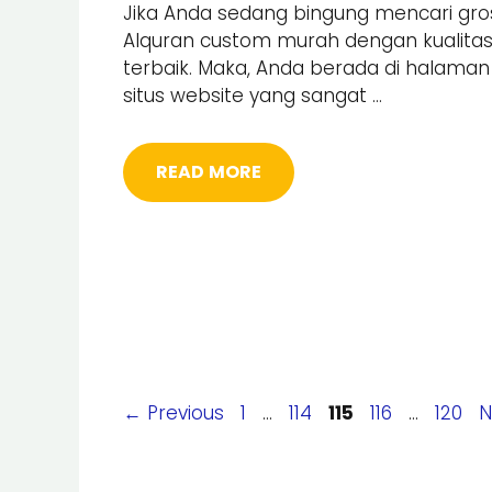
Jika Anda sedang bingung mencari gros
Alquran custom murah dengan kualita
terbaik. Maka, Anda berada di halaman
situs website yang sangat …
READ MORE
Page
Page
Page
Page
Page
←
Previous
1
…
114
115
116
…
120
N