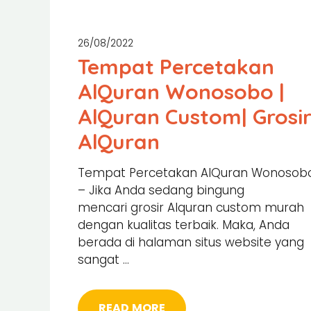
26/08/2022
Tempat Percetakan
AlQuran Wonosobo |
AlQuran Custom| Grosi
AlQuran
Tempat Percetakan AlQuran Wonosob
– Jika Anda sedang bingung
mencari grosir Alquran custom murah
dengan kualitas terbaik. Maka, Anda
berada di halaman situs website yang
sangat …
READ MORE