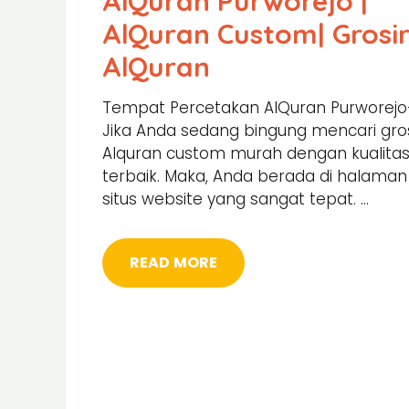
AlQuran Purworejo |
AlQuran Custom| Grosi
AlQuran
Tempat Percetakan AlQuran Purworejo
Jika Anda sedang bingung mencari gros
Alquran custom murah dengan kualita
terbaik. Maka, Anda berada di halaman
situs website yang sangat tepat. …
READ MORE