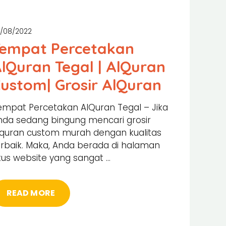
/08/2022
empat Percetakan
lQuran Tegal | AlQuran
ustom| Grosir AlQuran
empat Percetakan AlQuran Tegal – Jika
nda sedang bingung mencari grosir
lquran custom murah dengan kualitas
erbaik. Maka, Anda berada di halaman
itus website yang sangat …
READ MORE