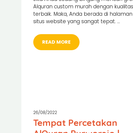
Alquran custom murah dengan kualita
terbaik. Maka, Anda berada di halaman
situs website yang sangat tepat. …
READ MORE
26/08/2022
Tempat Percetakan