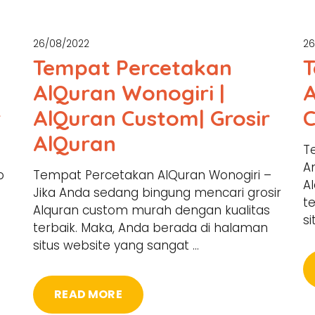
26/08/2022
26
Tempat Percetakan
T
AlQuran Wonogiri |
A
r
AlQuran Custom| Grosir
C
AlQuran
T
A
o
Tempat Percetakan AlQuran Wonogiri –
A
Jika Anda sedang bingung mencari grosir
t
Alquran custom murah dengan kualitas
s
terbaik. Maka, Anda berada di halaman
situs website yang sangat …
READ MORE