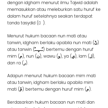
dengan idgham menurut ilmu Tajwid adalah
memasukkan atau meleburkan satu huruf ke
dalam huruf setelahnya seakan terdapat
tanda tasydid ( ّ ).
Menurut hukum bacaan nun mati atau
tanwin, idgham berlaku apabila nun mati (
نْ
)
atau tanwin (
ـًـــٍـــٌ
) bertemu dengan huruf
mim (
ﻡ
), nun (
ﻥ
), wawu (
ﻭ
), ya (
ﻱ
), lam (
ل
),
dan ra (
ر
).
Adapun menurut hukum bacaan mim mati
atau tanwin, idgham berlaku apabila mim
mati (
مْ
) bertemu dengan huruf mim (
ﻡ
).
Berdasarkan hukum bacaan nun mati dan