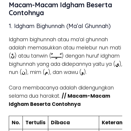
Macam-Macam Idgham Beserta
Contohnya
1. Idgham Bighunnah (Ma’al Ghunnah)
Idgham bighunnah atau ma’al ghunnah
adalah memasukkan atau melebur nun mati
(
نْ
) atau tanwin (
ـًـــٍـــٌ
) dengan huruf idgham
bighunnah yang ada didepannya yaitu ya (
ي
),
nun (
ن
), mim (
م
), dan wawu
(
و
).
Cara membacanya adalah didengungkan
selama dua harakat.
// Macam-Macam
Idgham Beserta Contohnya
No.
Tertulis
Dibaca
Keteranga