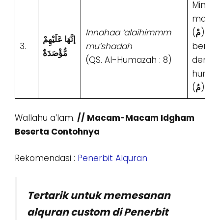
Mim
mati/
Innahaa ‘alaihimmm
(
مْ
)
إنَّهَا عَلَيْهِمْ
3.
mu’shadah
berte
مُّؤْصَدَةٌ
(QS. Al-Humazah : 8)
denga
huruf
(
مُ
)
Wallahu a’lam.
// Macam-Macam Idgham
Beserta Contohnya
Rekomendasi :
Penerbit Alquran
Tertarik untuk memesanan
alquran custom di Penerbit