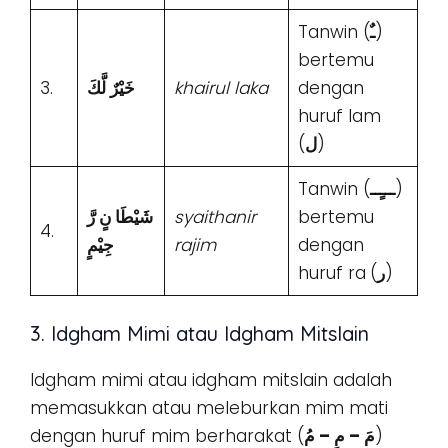
Tanwin (
ـٌ
)
bertemu
3.
خَيْرٌ لَّكَ
khairul laka
dengan
huruf lam
(
ل
)
Tanwin (
ـــٍــ
)
شَيْطَا نٍ رَّ
syaithanir
bertemu
4.
جِيْمٍ
rajim
dengan
huruf ra
(
ر
)
3. Idgham Mimi atau Idgham Mitslain
Idgham mimi atau idgham mitslain adalah
memasukkan atau meleburkan mim mati
dengan huruf mim berharakat (
مَ – مِ – مُ
)