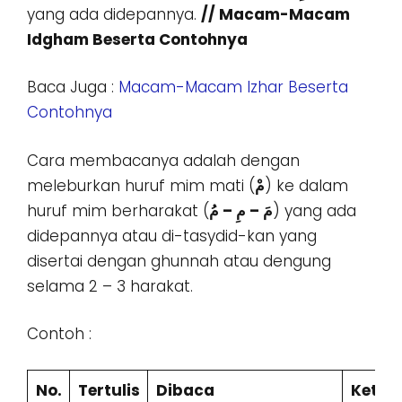
yang ada didepannya.
// Macam-Macam
Idgham Beserta Contohnya
Baca Juga :
Macam-Macam Izhar Beserta
Contohnya
Cara membacanya adalah dengan
meleburkan huruf mim mati (
مْ
) ke dalam
huruf mim berharakat (
مَ – مِ – مُ
) yang ada
didepannya atau di-tasydid-kan yang
disertai dengan ghunnah atau dengung
selama 2 – 3 harakat.
Contoh :
No.
Tertulis
Dibaca
Keter