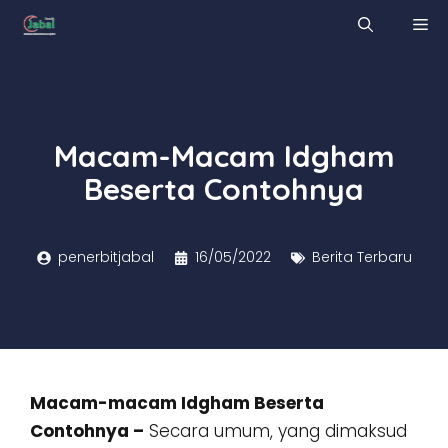
Skip
M
to
content
Macam-Macam Idgham
Beserta Contohnya
penerbitjabal
16/05/2022
Berita Terbaru
Macam-macam Idgham Beserta
Contohnya –
Secara umum, yang dimaksud