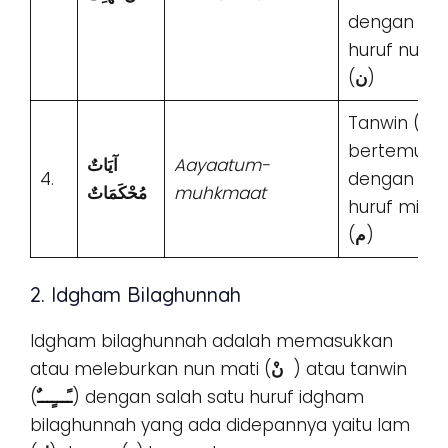
dengan
huruf nun
(
ن
)
Tanwin (
ـــٌ
)
bertemu
آيَاتٌ
Aayaatum-
4.
dengan
مُحْكَمَاتٌ
muhkmaat
huruf mim
(
م
)
2. Idgham Bilaghunnah
Idgham bilaghunnah adalah memasukkan
atau meleburkan nun mati (
نْ
) atau tanwin
(
ـًـــٍـــٌ
) dengan salah satu huruf idgham
bilaghunnah yang ada didepannya yaitu lam