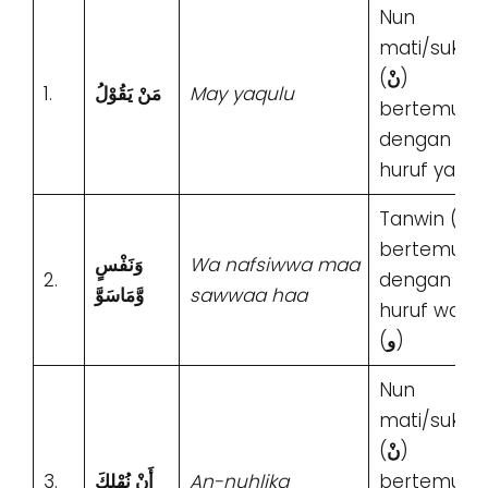
Nun
mati/sukun
(
نْ
)
1.
مَنْ يَقُوْلُ
May yaqulu
bertemu
dengan
huruf ya (
ﻱ
Tanwin (
ـــٍــ
bertemu
وَنَفْسٍ
Wa nafsiwwa maa
2.
dengan
وَّمَاسَوَّ
sawwaa haa
huruf wawu
(
ﻭ
)
Nun
mati/sukun
(
نْ
)
3.
أَنْ نُهْلِكَ
An-nuhlika
bertemu