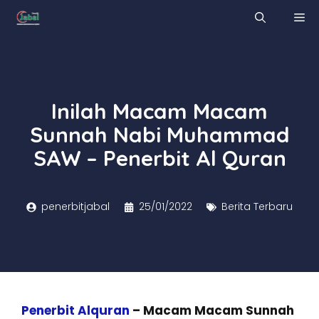
Skip
M
to
content
Inilah Macam Macam
Sunnah Nabi Muhammad
SAW – Penerbit Al Quran
penerbitjabal
25/01/2022
Berita Terbaru
Penerbit Alquran
– Macam Macam Sunnah