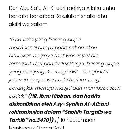
Dari Abu Sa’id Al-Khudri radhiya Allahu anhu
berkata bersabda Rasulullah shallallahu
alaihi wa sallam:
“5 perkara yang barang siapa
melaksanakannya pada sehari akan
dituliskan baginya (bahwasanya) dia
termasuk dari penduduk Surga; barang siapa
yang menjenguk orang sakit, menghadiri
jenazah, berpuasa pada hari itu, pergi
berangkat menuju masjid dan membebaskan
budak.”
(HR. Ibnu Hibban, dan hadits
dishohihkan oleh Asy-Syaikh Al-Albani
rohimahulloh dalam “Shohih Targhib wa
Tarhib” no.3470))
// 10 Keutamaan
Menjenguk Orang Sakit