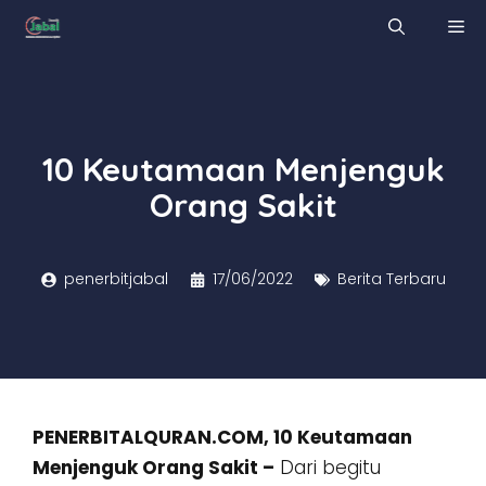
Skip
M
to
content
10 Keutamaan Menjenguk
Orang Sakit
penerbitjabal
17/06/2022
Berita Terbaru
PENERBITALQURAN.COM, 10 Keutamaan
Menjenguk Orang Sakit –
Dari begitu