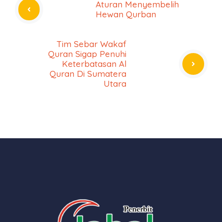
Aturan Menyembelih
Hewan Qurban
Tim Sebar Wakaf
Quran Sigap Penuhi
Keterbatasan Al
Quran Di Sumatera
Utara