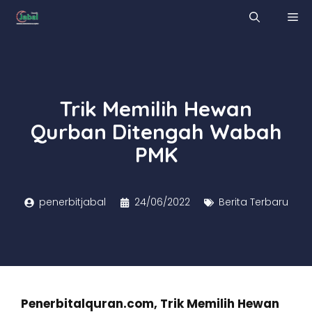
Skip
M
to
content
Trik Memilih Hewan
Qurban Ditengah Wabah
PMK
penerbitjabal
24/06/2022
Berita Terbaru
Penerbitalquran.com, Trik Memilih Hewan